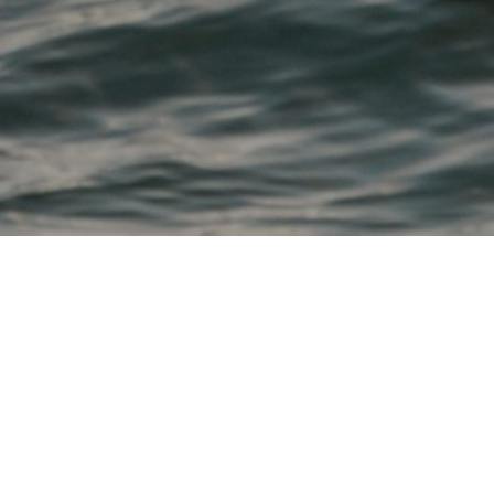
L
'Institut IRTeB 
cherche à  
installer l'Harmonie et la 
Performance globale à partir 
de la sagesse taoïste et des 
enseignements de la nature