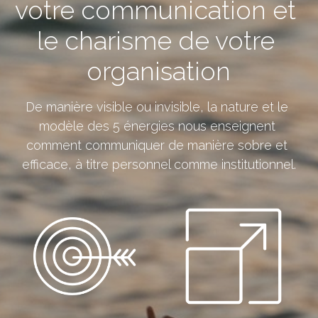
votre communication et 
le charisme de votre 
NOUS CONTACTER
organisation
De manière visible ou invisible, la nature et le 
modèle des 5 énergies nous enseignent 
comment communiquer de manière sobre et 
efficace, à titre personnel comme institutionnel.