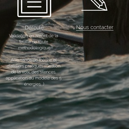
Nous contacter
Déroulé
Validation en amont de la 
feuille de route 
méthodologique
Alternance de théorie et 
d'ateliers pratiques (Gestion 
de la voix, des silences, 
application du modèle des 5 
énergies...)