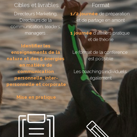
Cibles et livrables
Format
Directeurs Marketing, 
1/2 journée 
de préparation 
Directeurs de la 
et de partage en amont
communication, leaders, 
managers...
1 journée
 d'ateliers pratique 
et de théorie
Identifier les 
enseignements de la 
Le format de la conférence 
nature et des 5 énergies 
est possible
en matière de 
communication 
Les coachings individuels 
personnelle, inter-
également
personnelle et corporate
Mise en pratique