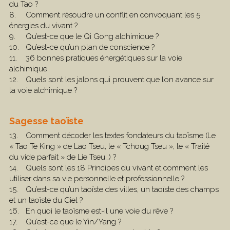
du Tao ? 
8.	Comment résoudre un conflit en convoquant les 5 
énergies du vivant ?
9.	Qu’est-ce que le Qi Gong alchimique ?
10.	Qu’est-ce qu’un plan de conscience ? 
11.	36 bonnes pratiques énergétiques sur la voie 
alchimique
12.	Quels sont les jalons qui prouvent que l’on avance sur 
la voie alchimique ?
Sagesse taoïste
13.	Comment décoder les textes fondateurs du taoïsme (Le 
« Tao Te King » de Lao Tseu, le « Tchoug Tseu », le « Traité 
du vide parfait » de Lie Tseu…) ?
14.	Quels sont les 18 Principes du vivant et comment les 
utiliser dans sa vie personnelle et professionnelle ? 
15.	Qu’est-ce qu’un taoïste des villes, un taoïste des champs 
et un taoïste du Ciel ? 
16.	En quoi le taoïsme est-il une voie du rêve ? 
17.	Qu’est-ce que le Yin/Yang ?