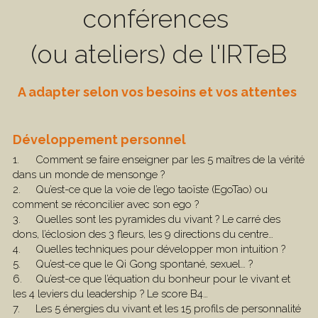
conférences 
NOUS CONTACTER
(ou ateliers) de l'IRTeB
A adapter selon vos besoins et vos attentes
Développement personnel
1.	Comment se faire enseigner par les 5 maîtres de la vérité 
dans un monde de mensonge ? 
2.	Qu’est-ce que la voie de l’ego taoïste (EgoTao) ou 
comment se réconcilier avec son ego ?
3.	Quelles sont les pyramides du vivant ? Le carré des 
dons, l’éclosion des 3 fleurs, les 9 directions du centre… 
4.	Quelles techniques pour développer mon intuition ? 
5.	Qu’est-ce que le Qi Gong spontané, sexuel… ?
6.	Qu’est-ce que l’équation du bonheur pour le vivant et 
les 4 leviers du leadership ? Le score B4…
7.	Les 5 énergies du vivant et les 15 profils de personnalité 