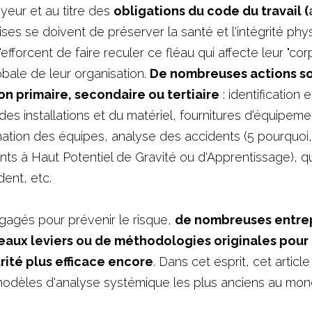
yeur et au titre des 
obligations du code du travail (
rises se doivent de préserver la santé et l'intégrité phy
efforcent de faire reculer ce fléau qui affecte leur "corps
ale de leur organisation. 
De nombreuses actions so
ion primaire, secondaire ou tertiaire
 : identification
 des installations et du matériel, fournitures d'équipeme
mation des équipes, analyse des accidents (5 pourquoi, a
 à Haut Potentiel de Gravité ou d'Apprentissage), qual
ent, etc.
gagés pour prévenir le risque, 
de nombreuses entrepr
aux leviers ou de méthodologies originales pour r
rité plus efficace encore
. Dans cet esprit, cet articl
odèles d'analyse systémique les plus anciens au monde