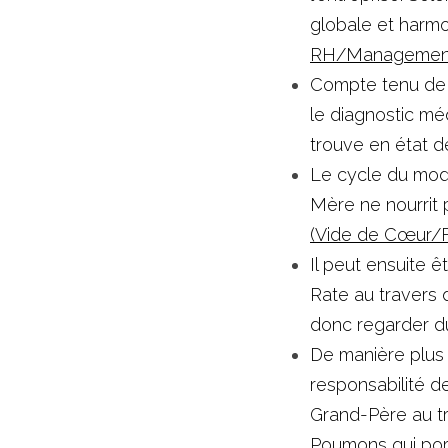
globale et harmon
RH/Management
Compte tenu de l
le diagnostic médi
trouve en état d
Le cycle du modè
Mère ne nourrit 
(Vide de Cœur/
Il peut ensuite ê
Rate au travers 
donc regarder d
De manière plus 
responsabilité de
Grand-Père au tra
Poumons qui porte