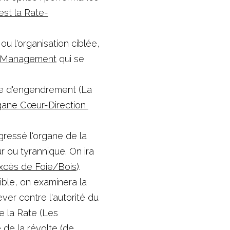
est la Rate-
 l'organisation ciblée, 
RH/Management
 qui se 
le d'engendrement (La 
rgane Cœur-Direction 
gressé l'organe de la 
 ou tyrannique. On ira 
(Excès de Foie/Bois
). 
ble, on examinera la 
ver contre l'autorité du 
e la Rate (Les 
 de la révolte (de 