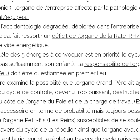
ie"), 
l'organe de l'entreprise affecté par la pathologie 
/équipes. 
'accidentologie dégradée, déplorée dans l'entreprise ou
cal fait ressortir un 
déficit de l'organe de la Rate-
e vide énergétique. 
le des 5 énergies à convoquer est en priorité le cyc
pas suffisamment son enfant). La 
responsabilité de l'o
Feu)
 doit être questionnée en premier lieu.
tre examiné la possibilité que l'organe Grand-Père ait a
du cycle de contrôle, devenu trop puissant, destructeur
u côté de 
l'organe du Foie et de la charge de travail 
accessoire en terme de probabilité mais toujours possi
 l'organe Petit-fils (Les Reins) susceptibles de se soule
vers du cycle de la rébellion ainsi que l'organe aval d
nt la rigueur et la règle) au travers du cycle rarissime