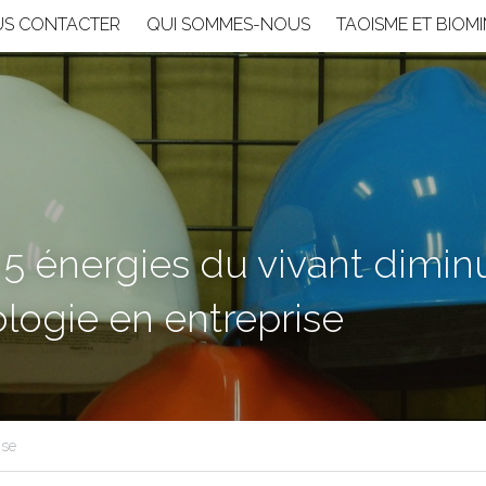
S CONTACTER
QUI SOMMES-NOUS
TAOISME ET BIOM
5 énergies du vivant diminu
ologie en entreprise
ise