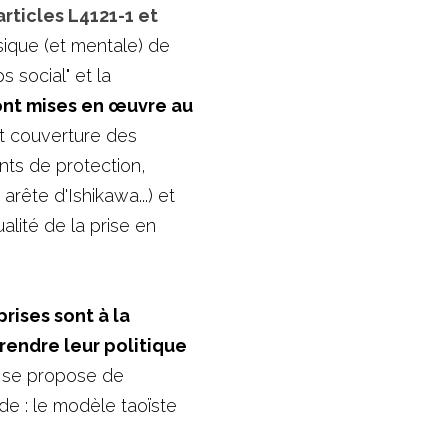
articles L4121-1 et 
sique (et mentale) de 
 social" et la 
nt mises en œuvre au 
 et couverture des 
nts de protection, 
rête d'Ishikawa...) et 
ité de la prise en 
ises sont à la 
endre leur politique 
e se propose de 
 : le modèle taoïste 