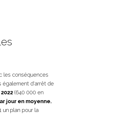
es 
c les conséquences 
s également d'arrêt de 
 2022 
(640 000 en 
des séquelles durables pour 40 000 victimes par an et 2 morts par jour en moyenne. 
1 un
plan pour la 