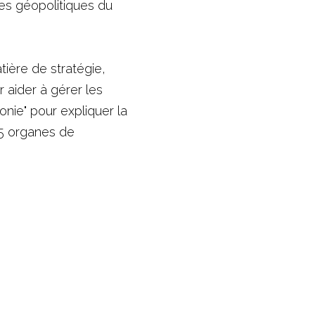
es géopolitique
s du 
tière de stratégie, 
 aider à 
gérer les 
nie" pour expliquer la 
5 organes de 