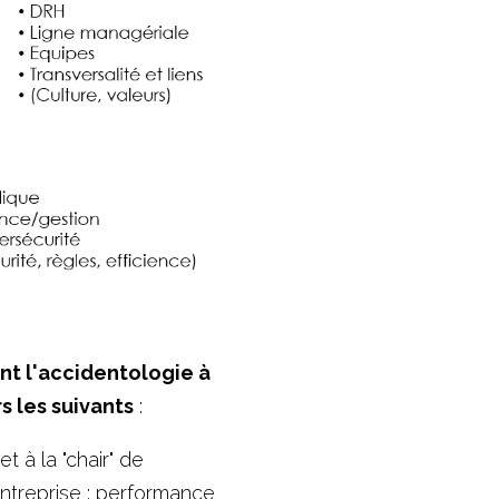
nt l'accidentologie à 
s les suivants
 : 
 à la "chair" de 
entreprise : performance 