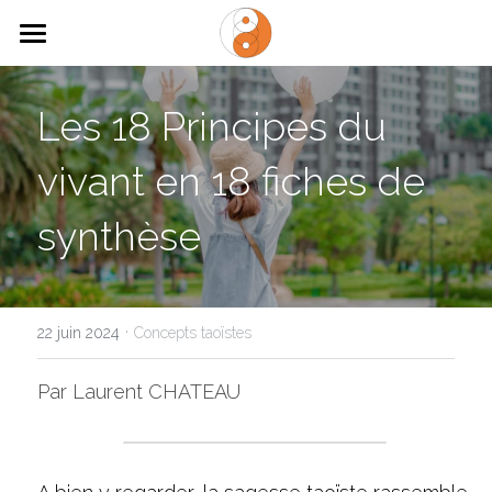
×
LES CATÉGORIES DE LA BOUTIQUE
ACCUEIL
Toutes les catégories
Les 18 Principes du 
NOUS CONTACTER
vivant en 18 fiches de 
QUI SOMMES-NOUS
synthèse
TAOISME ET BIOMIMETISME
OUTILS
·
CONFERENCES
22 juin 2024
Concepts taoïstes
LIVRES
Par Laurent CHATEAU
ARTICLES
Rechercher