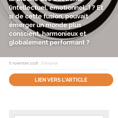
(intellectuel, émotionnel…) ? Et 
si de cette fusion, pouvait 
NOUS CONTACTER
émerger un monde plus 
conscient, harmonieux et 
globalement performant ?
·
6 novembre 2018
Entreprise
LIEN VERS L'ARTICLE