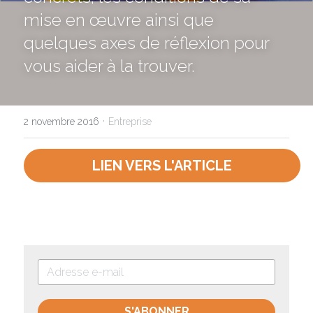
mise en œuvre ainsi que 
quelques axes de réflexion pour 
NOUS CONTACTER
vous aider à la trouver.
·
2 novembre 2016
Entreprise
LIEN VERS L'ARTICLE
S'ABONNER