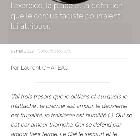
l'exercice, la place et la définition 
que le corpus taoïste pourraient 
NOUS CONTACTER
lui attribuer.
·
15 mai 2022
Concepts taoïstes
Par Laurent CHATEAU
"J’ai trois trésors que je détiens et auxquels je 
m’attache : le premier est amour, le deuxième 
est frugalité, le troisième est humilité (…). 
Qui se 
bat par amour triomphe. Qui se défend par 
amour tient ferme. Le Ciel le secourt et le 