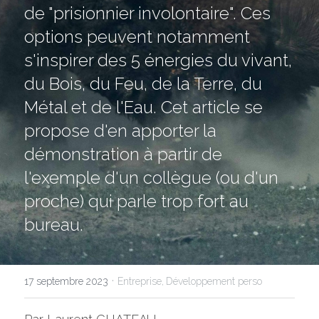
de "prisionnier involontaire". Ces 
options peuvent notamment 
NOUS CONTACTER
s'inspirer des 5 énergies du vivant, 
du Bois, du Feu, de la Terre, du 
Métal et de l'Eau. Cet article se 
propose d'en apporter la 
démonstration à partir de 
l'exemple d'un collègue (ou d'un 
proche) qui parle trop fort au 
bureau.
·
17 septembre 2023
Entreprise,
Développement perso