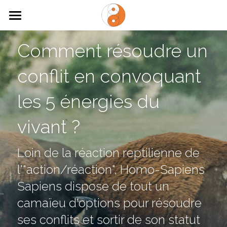
×
LES CATÉGORIES DE LA BOUTIQUE
ACCUEIL
Comment résoudre un 
Toutes les catégories
NOUS CONTACTER
conflit en convoquant 
QUI SOMMES-NOUS
les 5 énergies du 
TAOISME ET BIOMIMETISME
vivant ?
OUTILS
Loin de la réaction reptilienne de 
CONFERENCES
l'"action/réaction", Homo-Sapiens 
LIVRES
Sapiens dispose de tout un 
camaïeu d'options pour résoudre 
ARTICLES
ses conflits et sortir de son statut 
Rechercher